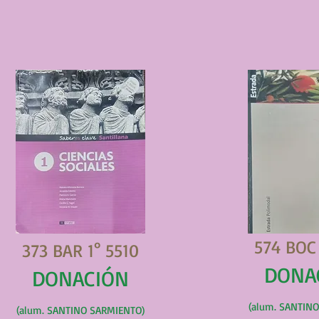
574 BOC 
373 BAR 1° 5510
DONA
DONACIÓN
(alum. SANTIN
(alum. SANTINO SARMIENTO)