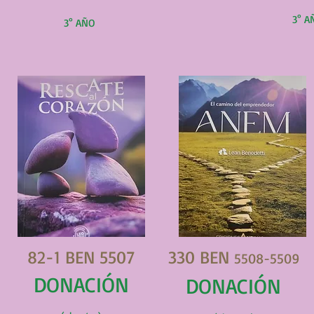
3° A
3° AÑO
82-1 BEN 5507
330 BEN
5508-5509
DONACIÓN
DONACIÓN